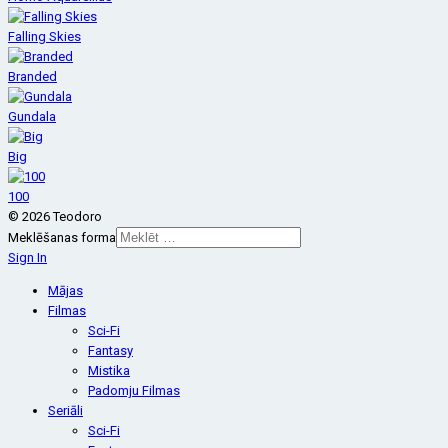
Falling Skies
Branded
Gundala
Big
100
© 2026 Teodoro
Meklēšanas forma
Sign In
Mājas
Filmas
Sci-Fi
Fantasy
Mistika
Padomju Filmas
Seriāli
Sci-Fi