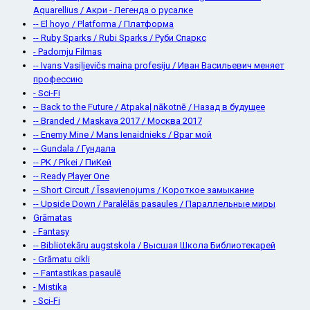
Aquarellius / Акри - Легенда о русалке
-- El hoyo / Platforma / Платформа
-- Ruby Sparks / Rubi Sparks / Руби Спаркс
- Padomju Filmas
-- Ivans Vasiļjevičs maina profesiju / Иван Васильевич меняет
профессию
- Sci-Fi
-- Back to the Future / Atpakaļ nākotnē / Назад в будущее
-- Branded / Maskava 2017 / Москва 2017
-- Enemy Mine / Mans Ienaidnieks / Враг мой
-- Gundala / Гундала
-- PK / Pikei / ПиКей
-- Ready Player One
-- Short Circuit / Īssavienojums / Короткое замыкание
-- Upside Down / Paralēlās pasaules / Параллельные миры
Grāmatas
- Fantasy
-- Bibliotekāru augstskola / Высшая Школа Библиотекарей
- Grāmatu cikli
-- Fantastikas pasaulē
- Mistika
- Sci-Fi