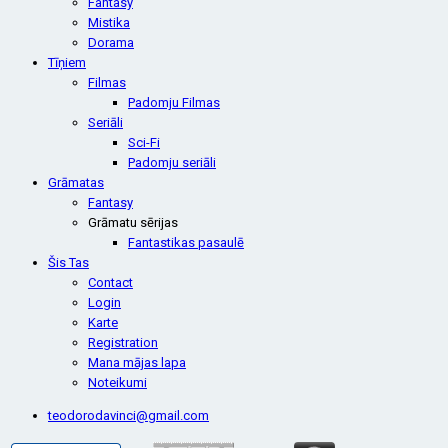
Fantasy
Mistika
Dorama
Tīņiem
Filmas
Padomju Filmas
Seriāli
Sci-Fi
Padomju seriāli
Grāmatas
Fantasy
Grāmatu sērijas
Fantastikas pasaulē
Šis Tas
Contact
Login
Karte
Registration
Mana mājas lapa
Noteikumi
teodorodavinci@gmail.com