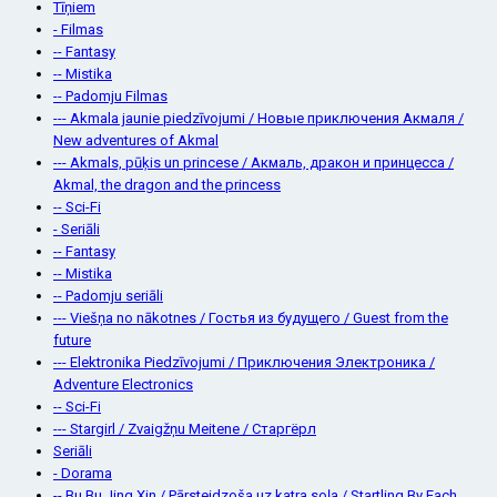
Tīņiem
- Filmas
-- Fantasy
-- Mistika
-- Padomju Filmas
--- Akmala jaunie piedzīvojumi / Новые приключения Акмаля /
New adventures of Akmal
--- Akmals, pūķis un princese / Акмаль, дракон и принцесса /
Akmal, the dragon and the princess
-- Sci-Fi
- Seriāli
-- Fantasy
-- Mistika
-- Padomju seriāli
--- Viešņa no nākotnes / Гостья из будущего / Guest from the
future
--- Elektronika Piedzīvojumi / Приключения Электроника /
Adventure Electronics
-- Sci-Fi
--- Stargirl / Zvaigžņu Meitene / Старгёрл
Seriāli
- Dorama
-- Bu Bu Jing Xin / Pārsteidzoša uz katra soļa / Startling By Each