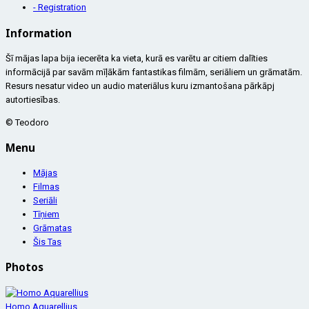
- Registration
Information
Šī mājas lapa bija iecerēta ka vieta, kurā es varētu ar citiem dalīties
informācijā par savām mīļākām fantastikas filmām, seriāliem un grāmatām.
Resurs nesatur video un audio materiālus kuru izmantošana pārkāpj
autortiesības.
© Teodoro
Menu
Mājas
Filmas
Seriāli
Tīņiem
Grāmatas
Šis Tas
Photos
Homo Aquarellius