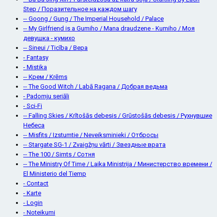
Step / Поразительное на каждом шагу
-- Goong / Gung / The Imperial Household / Palace
-- My Girlfriend is a Gumiho / Mana draudzene - Kumiho / Моя
девушка - кумихо
-- Sineui / Ticība / Вера
- Fantasy
- Mistika
-- Крем / Krēms
-- The Good Witch / Labā Ragana / Добрая ведьма
- Padomju seriāli
- Sci-Fi
-- Falling Skies / Krītošās debesis / Grūstošās debesis / Рухнувшие
Небеса
-- Misfits / Izstumtie / Neveiksminieki / Отбросы
-- Stargate SG-1 / Zvaigžņu vārti / Звездные врата
-- The 100 / Simts / Сотня
-- The Ministry Of Time / Laika Ministrija / Министерство времени /
El Ministerio del Tiemp
- Contact
- Karte
- Login
- Noteikumi