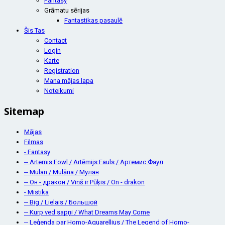
Fantasy
Grāmatu sērijas
Fantastikas pasaulē
Šis Tas
Contact
Login
Karte
Registration
Mana mājas lapa
Noteikumi
Sitemap
Mājas
Filmas
- Fantasy
-- Artemis Fowl / Artēmijs Fauls / Артемис Фаул
-- Mulan / Mulāna / Мулан
-- Он - дракон / Viņš ir Pūķis / On - drakon
- Mistika
-- Big / Lielais / Большой
-- Kurp ved sapņi / What Dreams May Come
-- Leģenda par Homo-Aquarellius / The Legend of Homo-