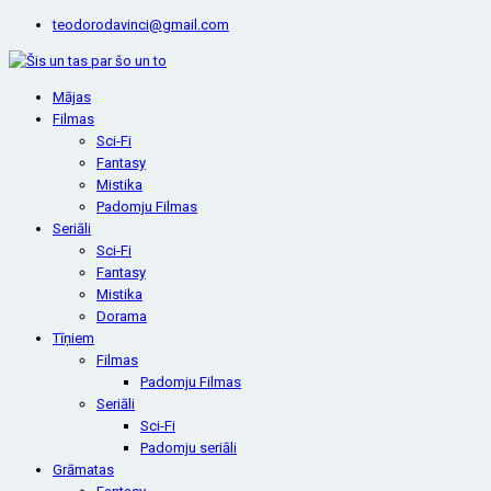
teodorodavinci@gmail.com
Mājas
Filmas
Sci-Fi
Fantasy
Mistika
Padomju Filmas
Seriāli
Sci-Fi
Fantasy
Mistika
Dorama
Tīņiem
Filmas
Padomju Filmas
Seriāli
Sci-Fi
Padomju seriāli
Grāmatas