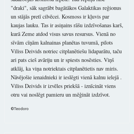
"draki", sāk sagrābt bagātākos Galaktikas reģionus
un stājās pretī cilvēcei. Kosmoss ir kļuvis par
kaujas lauku. Tas ir asiņains rāšu izdzīvošanas karš,
kurā Zeme atdod visus savus resursus. Vienā no
sīvām cīņām kalnainas planētas tuvumā, pilots
Viliss Deivids notriec citplanētiešu lidaparātu, taču
ari pats cieš avāriju un ir spiests nosēsties. Viņš
atklāj, ka viņa notriektais citplanētietis nav miris.
Nāvējošie ienaidnieki ir ieslēgti vienā kalnu ielejā .
Viliss Deivids ir izvēles priekšā - iznīcināt viens
otru vai noslēgt pamieru un mēģināt izdzīvot.
©Teodoro