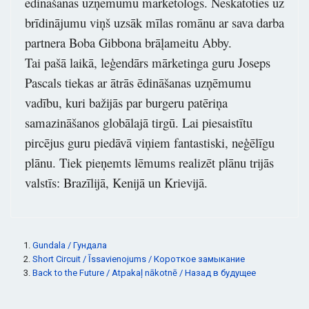
ēdināšanas uzņēmumu mārketologs. Neskatoties uz
brīdinājumu viņš uzsāk mīlas romānu ar sava darba
partnera Boba Gibbona brāļameitu Abby.
Tai pašā laikā, leģendārs mārketinga guru Joseps
Pascals tiekas ar ātrās ēdināšanas uzņēmumu
vadību, kuri bažijās par burgeru patēriņa
samazināšanos globālajā tirgū. Lai piesaistītu
pircējus guru piedāvā viņiem fantastiski, neģēlīgu
plānu. Tiek pieņemts lēmums realizēt plānu trijās
valstīs: Brazīlijā, Kenijā un Krievijā.
Gundala / Гундала
Short Circuit / Īssavienojums / Короткое замыкание
Back to the Future / Atpakaļ nākotnē / Назад в будущее