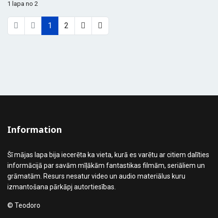
1 lapa no 2
1
2
Information
Šī mājas lapa bija iecerēta ka vieta, kurā es varētu ar citiem dalīties
informācijā par savām mīļākām fantastikas filmām, seriāliem un
grāmatām. Resurs nesatur video un audio materiālus kuru
izmantošana pārkāpj autortiesības.
© Teodoro