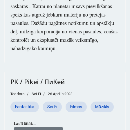
saskaras . Katrai no planētai ir savs pievilkšanas
spēks kas atgrūž jebkuru matēriju no pretējās
pasaules. Dažādu pagātnes notikumu un apstākļu
dēļ, milzīga korporācija no vienas pasaules, cenšas
kontrolēt un ekspluatēt mazāk veiksmīgo,
nabadzīgāko kaimiņu.
PK / Pikei / ПиКей
Teodoro
Sci-Fi
26 Aprīlis 2023
Fantastika
Sci-Fi
Filmas
Mūzikls
Lasīt tālāk...