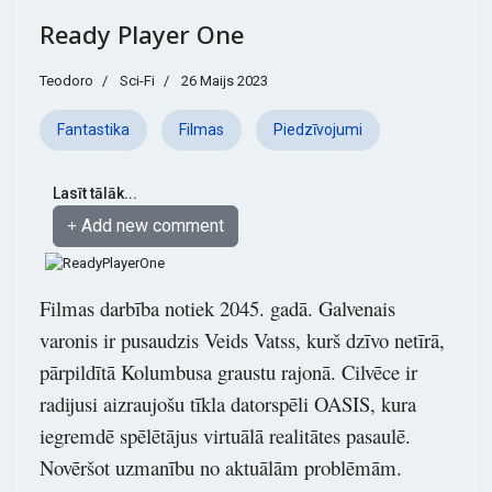
Ready Player One
Teodoro
Sci-Fi
26 Maijs 2023
Fantastika
Filmas
Piedzīvojumi
Lasīt tālāk...
Add new comment
Filmas darbība notiek 2045. gadā. Galvenais
varonis ir pusaudzis Veids Vatss, kurš dzīvo netīrā,
pārpildītā Kolumbusa graustu rajonā. Cilvēce ir
radijusi aizraujošu tīkla datorspēli OASIS, kura
iegremdē spēlētājus virtuālā realitātes pasaulē.
Novēršot uzmanību no aktuālām problēmām.