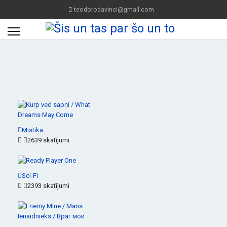
teodorodavinci@gmail.com
Mistika
2639 skatījumi
Sci-Fi
2393 skatījumi