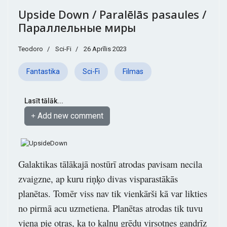
Upside Down / Paralēlās pasaules /
Параллельные миры
Teodoro
Sci-Fi
26 Aprīlis 2023
Fantastika
Sci-Fi
Filmas
Lasīt tālāk...
Add new comment
Galaktikas tālākajā nostūrī atrodas pavisam necila
zvaigzne, ap kuru riņķo divas visparastākās
planētas. Tomēr viss nav tik vienkārši kā var likties
no pirmā acu uzmetiena. Planētas atrodas tik tuvu
viena pie otras, ka to kalnu grēdu virsotnes gandrīz