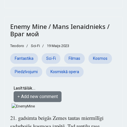
Enemy Mine / Mans Ienaidnieks /
Враг мой
Teodoro
Sci-Fi
19 Maijs 2023
Fantastika
Sci-Fi
Filmas
Kosmos
Piedzīvojumi
Kosmiskā opera
Lasīt tālāk...
Add new comment
21. gadsimta beigās Zemes tautas miermīlīgi
sadarbojās kosmosa izpētē. Tad reptiļu rase