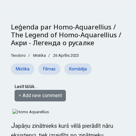
Leģenda par Homo-Aquarellius /
The Legend of Homo-Aquarellius /
Акри - Легенда о русалке
Teodoro
Mistika
26 Aprīlis 2023
Mistika
Filmas
Komēdija
Lasīt tālāk...
Add new comment
J
apāņu zinātnieks kurš vēlā pierādīt nāru
eksistenci, tiek izraidīts no zinātnieku