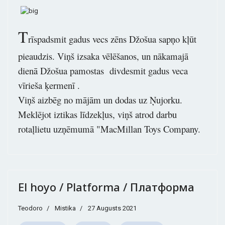
T
rīspadsmit gadus vecs zēns Džošua sapņo kļūt
pieaudzis. Viņš izsaka vēlēšanos, un nākamajā
dienā Džošua pamostas divdesmit gadus veca
vīrieša ķermenī .
Viņš aizbēg no mājām un dodas uz Ņujorku.
Meklējot iztikas līdzekļus, viņš atrod darbu
rotaļlietu uzņēmumā "MacMillan Toys Company.
El hoyo / Platforma / Платформа
Teodoro
Mistika
27 Augusts 2021