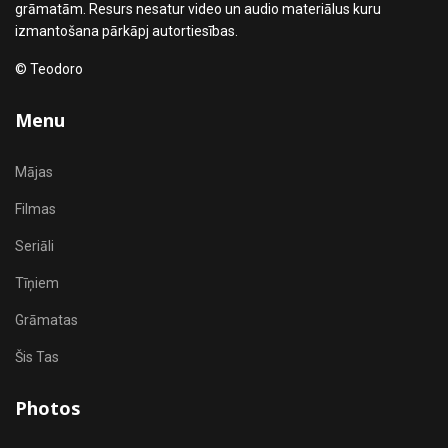
grāmatām. Resurs nesatur video un audio materiālus kuru
izmantošana pārkāpj autortiesības.
© Teodoro
Menu
Mājas
Filmas
Seriāli
Tīņiem
Grāmatas
Šis Tas
Photos