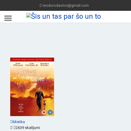
teodorodavinci@gmail.com
Mistika
2639 skatījumi