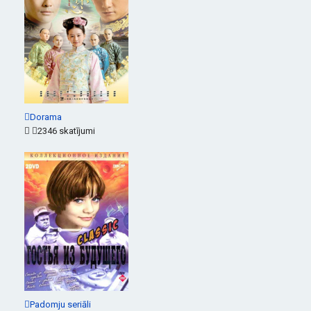
Dorama
2346 skatījumi
Padomju seriāli