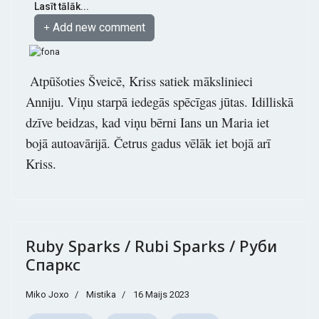
Lasīt tālāk...
Add new comment
Atpūšoties Šveicē, Kriss satiek mākslinieci
Anniju. Viņu starpā iedegās spēcīgas jūtas. Idilliskā
dzīve beidzas, kad viņu bērni Ians un Maria iet
bojā autoavārijā. Četrus gadus vēlāk iet bojā arī
Kriss.
Ruby Sparks / Rubi Sparks / Руби
Спаркс
Miko Joxo
Mistika
16 Maijs 2023