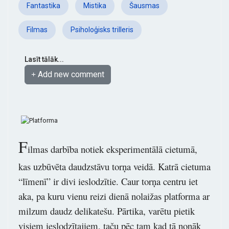
Fantastika
Mistika
Šausmas
Filmas
Psiholoģisks trilleris
Lasīt tālāk...
Add new comment
F
ilmas darbība notiek eksperimentālā cietumā,
kas uzbūvēta daudzstāvu torņa veidā. Katrā cietuma
“līmenī” ir divi ieslodzītie. Caur torņa centru iet
aka, pa kuru vienu reizi dienā nolaižas platforma ar
milzum daudz delikatešu. Pārtika, varētu pietik
visiem ieslodzītajiem, taču pēc tam kad tā nonāk