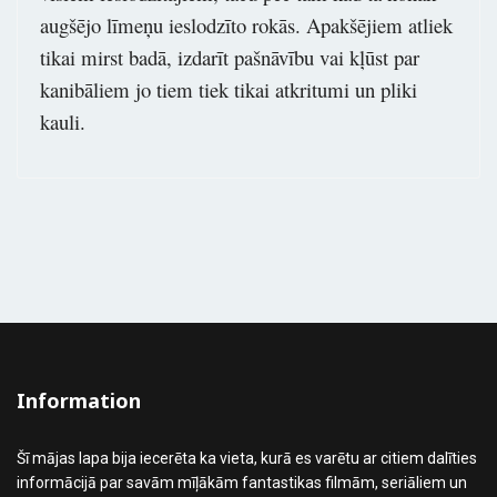
augšējo līmeņu ieslodzīto rokās. Apakšējiem atliek
tikai mirst badā, izdarīt pašnāvību vai kļūst par
kanibāliem jo tiem tiek tikai atkritumi un pliki
kauli.
Information
Šī mājas lapa bija iecerēta ka vieta, kurā es varētu ar citiem dalīties
informācijā par savām mīļākām fantastikas filmām, seriāliem un