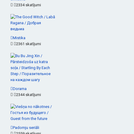
2334 skatījumi
Mistika
2361 skatījumi
Dorama
2344 skatījumi
Padomju seriāli
2559 skatījumi