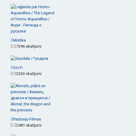
Mistika
7396 skatījumi
Sci-Fi
2263 skatījumi
Padomju Filmas
2481 skatījumi