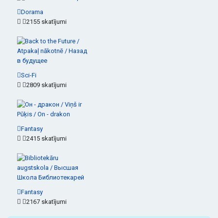
Dorama
2155 skatījumi
Sci-Fi
2809 skatījumi
Fantasy
2415 skatījumi
Fantasy
2167 skatījumi