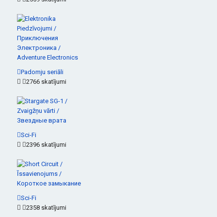
Padomju seriāli
2766 skatījumi
Sci-Fi
2396 skatījumi
Sci-Fi
2358 skatījumi