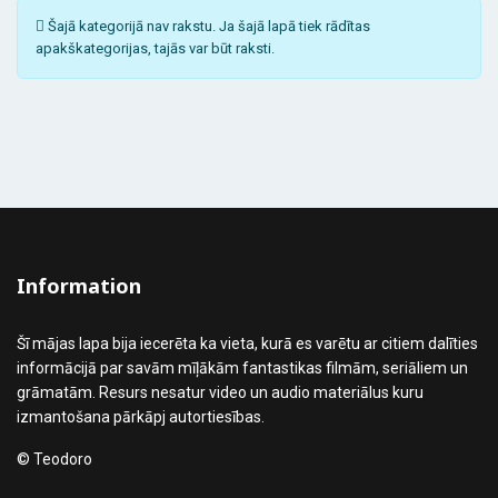
Informācija
Šajā kategorijā nav rakstu. Ja šajā lapā tiek rādītas
apakškategorijas, tajās var būt raksti.
Information
Šī mājas lapa bija iecerēta ka vieta, kurā es varētu ar citiem dalīties
informācijā par savām mīļākām fantastikas filmām, seriāliem un
grāmatām. Resurs nesatur video un audio materiālus kuru
izmantošana pārkāpj autortiesības.
© Teodoro