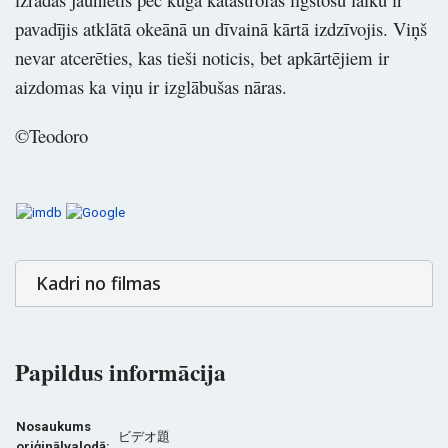
pavadījis atklātā okeānā un dīvainā kārtā izdzīvojis. Viņš
nevar atcerēties, kas tieši noticis, bet apkārtējiem ir
aizdomas ka viņu ir izglābušas nāras.
©Teodoro
Kadri no filmas
Papildus informācija
Nosaukums
ビデオ題
oriģinālvalodā: