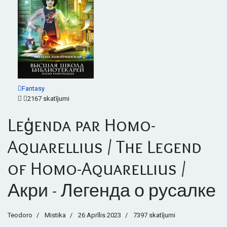
Fantasy
2167 skatījumi
Leģenda par Homo-
Aquarellius / The Legend
of Homo-Aquarellius /
Акри - Легенда о русалке
Teodoro
Mistika
26 Aprīlis 2023
7397 skatījumi