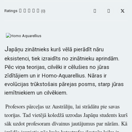
Ratings
(0)
J
apāņu zinātnieks kurš vēlā pierādīt nāru
eksistenci, tiek izraidīts no zinātnieku aprindām.
Pēc viņa teorijas, cilvēki ir cēlušies no jūras
zīdītājiem un ir Homo-Aquarellius. Nāras ir
evolūcijas trūkstošais pārejas posms, starp jūras
iemītniekiem un cilvēkiem.
Profesors pārceļas uz Austrāliju, lai strādātu pie savas
teorijas. Tad vietējā koledžā uzrodas Japāņu students kurš
sāk uzdot profesoram dīvainus jautājumus par nārām. Kā
izrādās jaunietis pēc kuģa katastrofas ilgstošu laiku ir