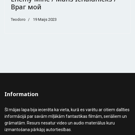
Враг мой
Teodoro
19 Maijs 2023
Information
Šī mājas lapa bija iecerēta ka vieta, kurā es varētu ar citiem dalīties
informācijā par savām mīļākām fantastikas filmām, seriāliem un
grāmatām. Resurs nesatur video un audio materiālus kuru
izmantošana pārkāpj autortiesības.