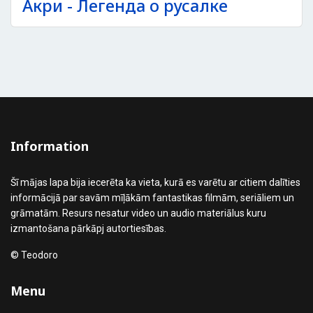
Акри - Легенда о русалке
Information
Šī mājas lapa bija iecerēta ka vieta, kurā es varētu ar citiem dalīties
informācijā par savām mīļākām fantastikas filmām, seriāliem un
grāmatām. Resurs nesatur video un audio materiālus kuru
izmantošana pārkāpj autortiesības.
© Teodoro
Menu