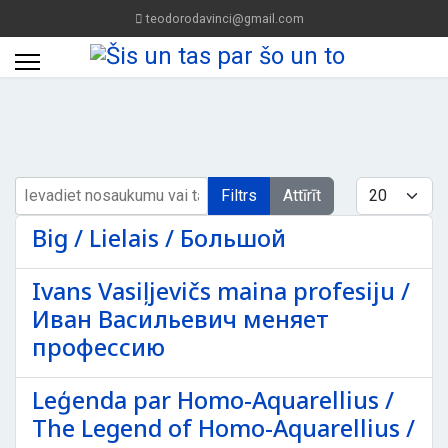
teodorodavinci@gmail.com
Ievadiet nosaukumu vai tā daļu
Rādīt #
Filtrs
Attīrīt
Big / Lielais / Большой
Ivans Vasiļjevičs maina profesiju /
Иван Васильевич меняет
профессию
Leģenda par Homo-Aquarellius /
The Legend of Homo-Aquarellius /