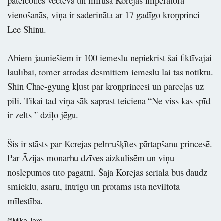
pateicoties vectēva un mirušā Korejas imperatora
vienošanās, viņa ir saderināta ar 17 gadīgo kroņprinci
Lee Shinu.
Abiem jauniešiem ir 100 iemeslu nepiekrist šai fiktīvajai
laulībai, tomēr atrodas desmitiem iemeslu lai tās notiktu.
Shin Chae-gyung kļūst par kroņprincesi un pārceļas uz
pili. Tikai tad viņa sāk saprast teiciena “Ne viss kas spīd
ir zelts ” dziļo jēgu.
Šis ir stāsts par Korejas pelnrušķītes pārtapšanu princesē.
Par Āzijas monarhu dzīves aizkulisēm un viņu
noslēpumos tīto pagātni. Šajā Korejas seriālā būs daudz
smieklu, asaru, intrigu un protams īsta neviltota
mīlestība.
©Miko Joxo