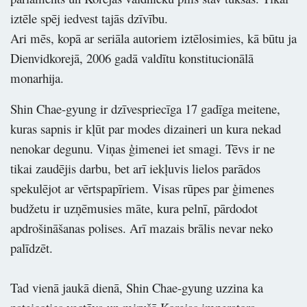
iztēle spēj iedvest tajās dzīvību.
Ari mēs, kopā ar seriāla autoriem iztēlosimies, kā būtu ja
Dienvidkorejā, 2006 gadā valdītu konstitucionālā
monarhija.
Shin Chae-gyung ir dzīvespriecīga 17 gadīga meitene,
kuras sapnis ir kļūt par modes dizaineri un kura nekad
nenokar degunu. Viņas ģimenei iet smagi. Tēvs ir ne
tikai zaudējis darbu, bet arī iekļuvis lielos parādos
spekulējot ar vērtspapīriem. Visas rūpes par ģimenes
budžetu ir uzņēmusies māte, kura pelnī, pārdodot
apdrošināšanas polises. Arī mazais brālis nevar neko
palīdzēt.
Tad vienā jaukā dienā, Shin Chae-gyung uzzina ka