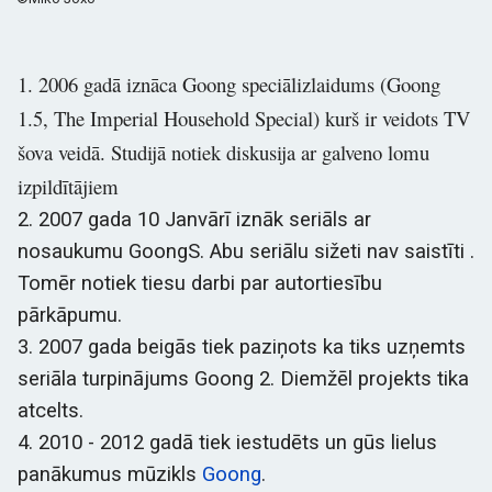
1. 2006 gadā iznāca Goong speciālizlaidums (Goong
1.5, The Imperial Household Special) kurš ir veidots TV
šova veidā. Studijā notiek diskusija ar galveno lomu
izpildītājiem
2. 2007 gada 10 Janvārī iznāk seriāls ar
nosaukumu GoongS. Abu seriālu sižeti nav saistīti .
Tomēr notiek tiesu darbi par autortiesību
pārkāpumu.
3. 2007 gada beigās tiek paziņots ka tiks uzņemts
seriāla turpinājums Goong 2. Diemžēl projekts tika
atcelts.
4. 2010 - 2012 gadā tiek iestudēts un gūs lielus
panākumus mūzikls
Goong
.