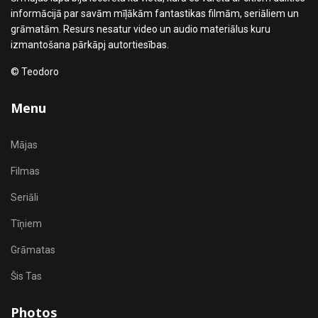
informācijā par savām mīļākām fantastikas filmām, seriāliem un
grāmatām. Resurs nesatur video un audio materiālus kuru
izmantošana pārkāpj autortiesības.
© Teodoro
Menu
Mājas
Filmas
Seriāli
Tīņiem
Grāmatas
Šis Tas
Photos