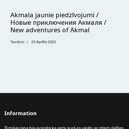
Akmala jaunie piedzīvojumi /
Новые приключения Акмаля /
New adventures of Akmal
Teodoro
25 Aprīlis 2023
Information
Šī mājas lapa bija iecerēta ka vieta, kurā es varētu ar citiem dalīties