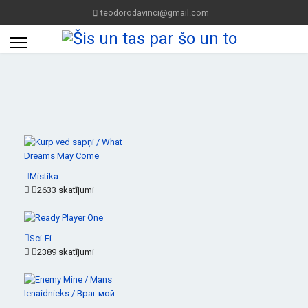
teodorodavinci@gmail.com
Mistika
2633 skatījumi
Sci-Fi
2389 skatījumi