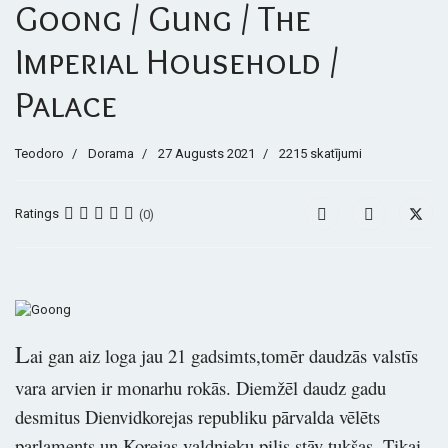
Goong / Gung / The
Imperial Household /
Palace
Teodoro
Dorama
27 Augusts 2021
2215 skatījumi
Ratings
(0)
L
ai gan aiz loga jau 21 gadsimts,tomēr daudzās valstīs
vara arvien ir monarhu rokās. Diemžēl daudz gadu
desmitus Dienvidkorejas republiku pārvalda vēlēts
parlaments un Korejas valdnieku pilis stāv tukšas. Tikai