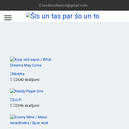
teodorodavinci@gmail.com
Mistika
2640 skatījumi
Sci-Fi
2396 skatījumi