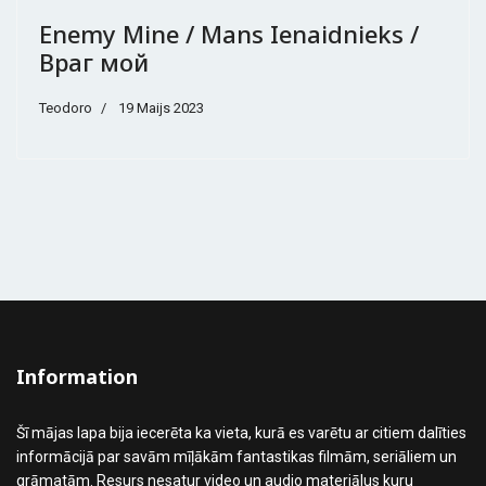
Enemy Mine / Mans Ienaidnieks /
Враг мой
Teodoro
19 Maijs 2023
Information
Šī mājas lapa bija iecerēta ka vieta, kurā es varētu ar citiem dalīties
informācijā par savām mīļākām fantastikas filmām, seriāliem un
grāmatām. Resurs nesatur video un audio materiālus kuru