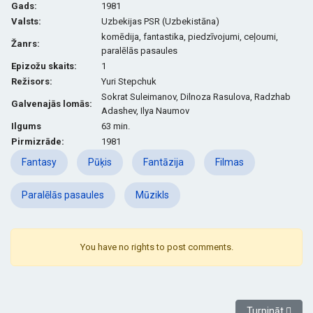
Gads:
1981
Valsts:
Uzbekijas PSR (Uzbekistāna)
komēdija, fantastika, piedzīvojumi, ceļoumi,
Žanrs:
paralēlās pasaules
Epizožu skaits:
1
Režisors:
Yuri Stepchuk
Sokrat Suleimanov, Dilnoza Rasulova, Radzhab
G
alvenajās lomās:
Adashev, Ilya Naumov
Ilgums
63 min.
Pirmizrāde:
1981
Fantasy
Pūķis
Fantāzija
Filmas
Paralēlās pasaules
Mūzikls
You have no rights to post comments.
Nākamais raks
Turpināt