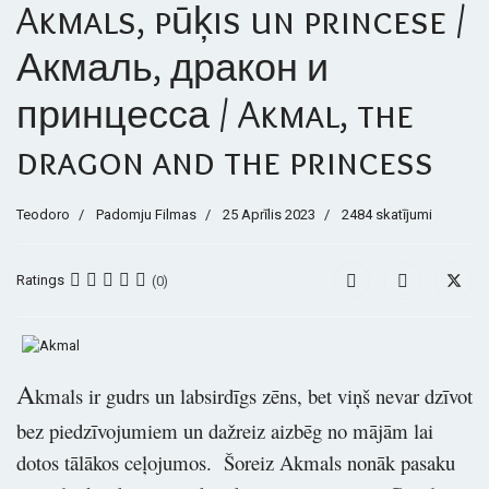
Akmals, pūķis un princese /
Акмаль, дракон и
принцесса / Akmal, the
dragon and the princess
Teodoro
Padomju Filmas
25 Aprīlis 2023
2484 skatījumi
Ratings
(0)
A
kmals ir gudrs un labsirdīgs zēns, bet viņš nevar dzīvot
bez piedzīvojumiem un dažreiz aizbēg no mājām lai
dotos tālākos ceļojumos. Šoreiz Akmals nonāk pasaku