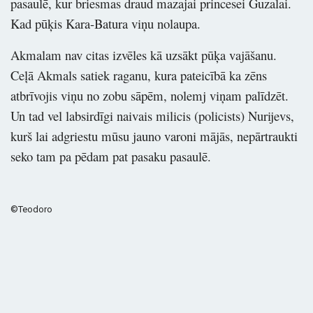
pasaulē, kur briesmas draud mazajai princesei Guzalai.
Kad pūķis Kara-Batura viņu nolaupa.
Akmalam nav citas izvēles kā uzsākt pūķa vajāšanu.
Ceļā Akmals satiek raganu, kura pateicībā ka zēns
atbrīvojis viņu no zobu sāpēm, nolemj viņam palīdzēt.
Un tad vel labsirdīgi naivais milicis (policists) Nurijevs,
kurš lai adgriestu mūsu jauno varoni mājās, nepārtraukti
seko tam pa pēdam pat pasaku pasaulē.
©Teodoro