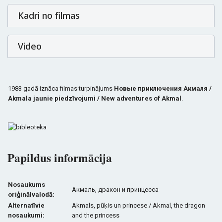
Kadri no filmas
Video
1983 gadā iznāca filmas turpinājums
Новые приключения Акмаля /
Akmala jaunie piedzīvojumi / New adventures of Akmal
.
Papildus informācija
Nosaukums
Акмаль, дракон и принцесса
oriģinālvalodā:
Alternatīvie
Akmals, pūķis un princese / Akmal, the dragon
nosaukumi:
and the princess